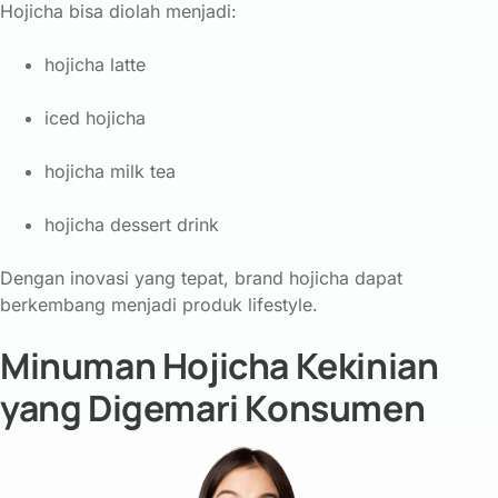
Hojicha
bisa
diolah
menjadi:
hojicha
latte
iced
hojicha
hojicha
milk
tea
hojicha
dessert
drink
Dengan
inovasi
yang
tepat,
brand
hojicha
dapat
berkembang
menjadi
produk
lifestyle.
Minuman Hojicha Kekinian
yang Digemari Konsumen