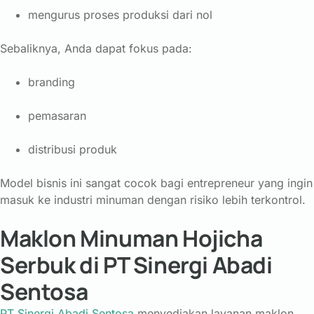
mengurus
proses
produksi
dari
nol
Sebaliknya,
Anda
dapat
fokus
pada:
branding
pemasaran
distribusi
produk
Model
bisnis
ini
sangat
cocok
bagi
entrepreneur
yang
ingin
masuk
ke
industri
minuman
dengan
risiko
lebih
terkontrol.
Maklon Minuman Hojicha
Serbuk di PT Sinergi Abadi
Sentosa
PT
Sinergi
Abadi
Sentosa
menyediakan
layanan
maklon