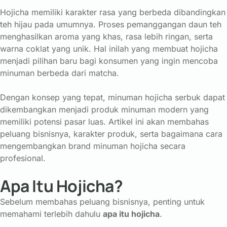
Hojicha
memiliki
karakter
rasa
yang
berbeda
dibandingkan
teh
hijau
pada
umumnya.
Proses
pemanggangan
daun
teh
menghasilkan
aroma
yang
khas,
rasa
lebih
ringan,
serta
warna
coklat
yang
unik.
Hal
inilah
yang
membuat
hojicha
menjadi
pilihan
baru
bagi
konsumen
yang
ingin
mencoba
minuman
berbeda
dari
matcha.
Dengan
konsep
yang
tepat,
minuman
hojicha
serbuk
dapat
dikembangkan
menjadi
produk
minuman
modern
yang
memiliki
potensi
pasar
luas.
Artikel
ini
akan
membahas
peluang
bisnisnya,
karakter
produk,
serta
bagaimana
cara
mengembangkan
brand
minuman
hojicha
secara
profesional.
Apa Itu Hojicha?
Sebelum
membahas
peluang
bisnisnya,
penting
untuk
memahami
terlebih
dahulu
apa
itu
hojicha
.