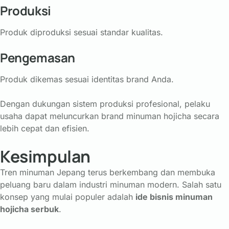
Produksi
Produk
diproduksi
sesuai
standar
kualitas.
Pengemasan
Produk
dikemas
sesuai
identitas
brand
Anda.
Dengan
dukungan
sistem
produksi
profesional,
pelaku
usaha
dapat
meluncurkan
brand
minuman
hojicha
secara
lebih
cepat
dan
efisien.
Kesimpulan
Tren
minuman
Jepang
terus
berkembang
dan
membuka
peluang
baru
dalam
industri
minuman
modern.
Salah
satu
konsep
yang
mulai
populer
adalah
ide
bisnis
minuman
hojicha
serbuk
.