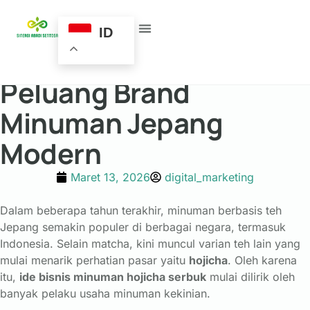
Ide Bisnis Minuman
ID
Hojicha Serbuk:
Peluang Brand
Minuman Jepang
Modern
Maret 13, 2026
digital_marketing
Dalam
beberapa
tahun
terakhir,
minuman
berbasis
teh
Jepang
semakin
populer
di
berbagai
negara,
termasuk
Indonesia.
Selain
matcha,
kini
muncul
varian
teh
lain
yang
mulai
menarik
perhatian
pasar
yaitu
hojicha
.
Oleh
karena
itu,
ide
bisnis
minuman
hojicha
serbuk
mulai
dilirik
oleh
banyak
pelaku
usaha
minuman
kekinian.