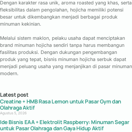
Dengan
karakter
rasa
unik,
aroma
roasted
yang
khas,
serta
fleksibilitas
dalam
pengolahan,
hojicha
memiliki
potensi
besar
untuk
dikembangkan
menjadi
berbagai
produk
minuman
kekinian.
Melalui
sistem
maklon,
pelaku
usaha
dapat
menciptakan
brand
minuman
hojicha
sendiri
tanpa
harus
membangun
fasilitas
produksi.
Dengan
dukungan
pengembangan
produk
yang
tepat,
bisnis
minuman
hojicha
serbuk
dapat
menjadi
peluang
usaha
yang
menjanjikan
di
pasar
minuman
modern.
Latest post
Creatine + HMB Rasa Lemon untuk Pasar Gym dan
Olahraga Aktif
Agustus 5, 2026
Ide Bisnis EAA + Elektrolit Raspberry: Minuman Segar
untuk Pasar Olahraga dan Gaya Hidup Aktif