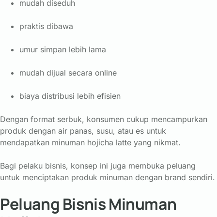
mudah
diseduh
praktis
dibawa
umur
simpan
lebih
lama
mudah
dijual
secara
online
biaya
distribusi
lebih
efisien
Dengan
format
serbuk,
konsumen
cukup
mencampurkan
produk
dengan
air
panas,
susu,
atau
es
untuk
mendapatkan
minuman
hojicha
latte
yang
nikmat.
Bagi
pelaku
bisnis,
konsep
ini
juga
membuka
peluang
untuk
menciptakan
produk
minuman
dengan
brand
sendiri.
Peluang Bisnis Minuman