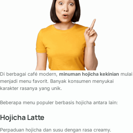
Di
berbagai
café
modern,
minuman
hojicha
kekinian
mulai
menjadi
menu
favorit.
Banyak
konsumen
menyukai
karakter
rasanya
yang
unik.
Beberapa
menu
populer
berbasis
hojicha
antara
lain:
Hojicha
Latte
Perpaduan
hojicha
dan
susu
dengan
rasa
creamy.