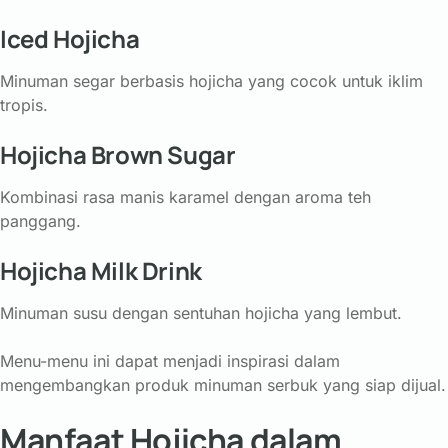
Iced
Hojicha
Minuman
segar
berbasis
hojicha
yang
cocok
untuk
iklim
tropis.
Hojicha
Brown
Sugar
Kombinasi
rasa
manis
karamel
dengan
aroma
teh
panggang.
Hojicha
Milk
Drink
Minuman
susu
dengan
sentuhan
hojicha
yang
lembut.
Menu-
menu
ini
dapat
menjadi
inspirasi
dalam
mengembangkan
produk
minuman
serbuk
yang
siap
dijual.
Manfaat Hojicha dalam