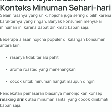
Konteks Minuman Sehari-hari
Selain
rasanya
yang
unik,
hojicha
juga
sering
dipilih
karena
karakternya
yang
ringan.
Banyak
konsumen
menyukai
minuman
ini
karena
dapat
dinikmati
kapan
saja.
Beberapa
alasan
hojicha
populer
di
kalangan
konsumen
antara
lain:
rasanya
tidak
terlalu
pahit
aroma
roasted
yang
menenangkan
cocok
untuk
minuman
hangat
maupun
dingin
Pendekatan
pemasaran
biasanya
menonjolkan
konsep
relaxing
drink
atau
minuman
santai
yang
cocok
dinikmati
kapan
saja.