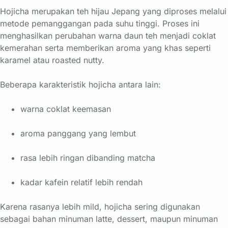
Hojicha
merupakan
teh
hijau
Jepang
yang
diproses
melalui
metode
pemanggangan
pada
suhu
tinggi.
Proses
ini
menghasilkan
perubahan
warna
daun
teh
menjadi
coklat
kemerahan
serta
memberikan
aroma
yang
khas
seperti
karamel
atau
roasted
nutty.
Beberapa
karakteristik
hojicha
antara
lain:
warna
coklat
keemasan
aroma
panggang
yang
lembut
rasa
lebih
ringan
dibanding
matcha
kadar
kafein
relatif
lebih
rendah
Karena
rasanya
lebih
mild,
hojicha
sering
digunakan
sebagai
bahan
minuman
latte,
dessert,
maupun
minuman