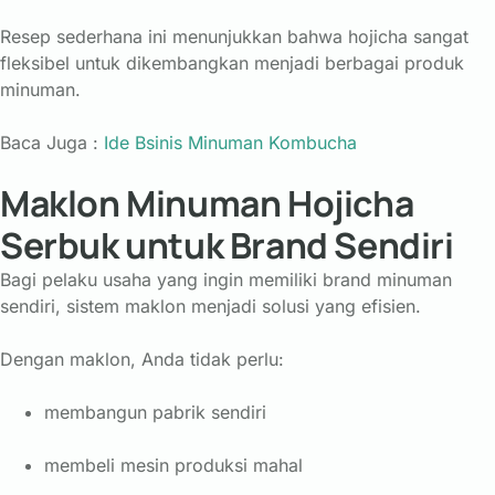
Resep
sederhana
ini
menunjukkan
bahwa
hojicha
sangat
fleksibel
untuk
dikembangkan
menjadi
berbagai
produk
minuman.
Baca Juga :
Ide Bsinis Minuman Kombucha
Maklon Minuman Hojicha
Serbuk untuk Brand Sendiri
Bagi
pelaku
usaha
yang
ingin
memiliki
brand
minuman
sendiri,
sistem
maklon
menjadi
solusi
yang
efisien.
Dengan
maklon,
Anda
tidak
perlu:
membangun
pabrik
sendiri
membeli
mesin
produksi
mahal