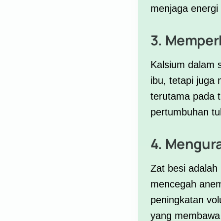
menjaga energi 
3. Memperk
Kalsium
dalam s
ibu, tetapi jug
terutama pada t
pertumbuhan tul
4. Mengura
Zat besi
adalah 
mencegah anemia
peningkatan vo
yang membawa ok