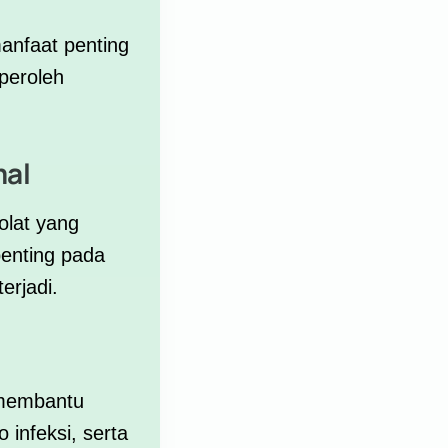
anfaat penting
iperoleh
mal
olat
yang
penting pada
erjadi.
 membantu
 infeksi, serta