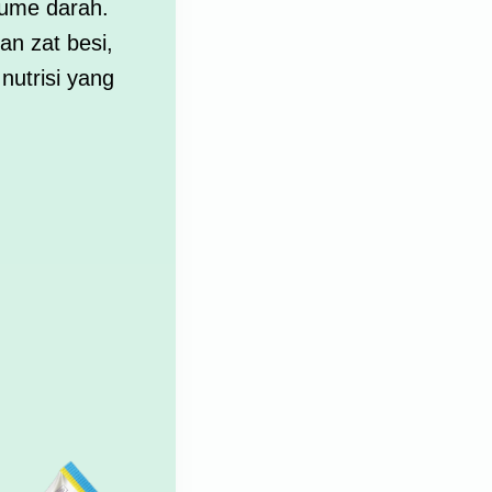
lume darah.
an zat besi,
utrisi yang