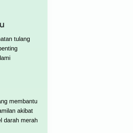
bu
atan tulang
penting
lami
yang membantu
milan akibat
l darah merah