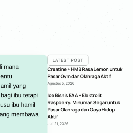
LATEST POST
di mana
Creatine + HMB Rasa Lemon untuk
bantu
Pasar Gym dan Olahraga Aktif
Agustus 5, 2026
hamil
yang
bagi ibu tetapi
Ide Bisnis EAA + Elektrolit
Raspberry: Minuman Segar untuk
usu ibu hamil
Pasar Olahraga dan Gaya Hidup
, yang membawa
Aktif
Juli 21, 2026