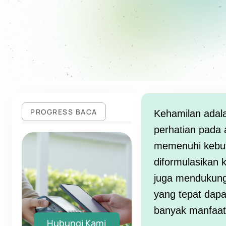
PROGRESS BACA
Kehamilan adala
perhatian pada 
memenuhi kebutu
diformulasikan k
juga mendukung
yang tepat dap
banyak manfaat 
Hubungi Kami