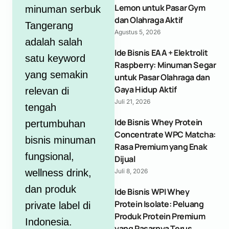
Lemon untuk Pasar Gym
minuman serbuk
dan Olahraga Aktif
Tangerang
Agustus 5, 2026
adalah salah
Ide Bisnis EAA + Elektrolit
satu keyword
Raspberry: Minuman Segar
yang semakin
untuk Pasar Olahraga dan
Gaya Hidup Aktif
relevan di
Juli 21, 2026
tengah
Ide Bisnis Whey Protein
pertumbuhan
Concentrate WPC Matcha:
bisnis minuman
Rasa Premium yang Enak
fungsional,
Dijual
wellness drink,
Juli 8, 2026
dan produk
Ide Bisnis WPI Whey
Protein Isolate: Peluang
private label di
Produk Protein Premium
Indonesia.
yang Pasarnya Terus