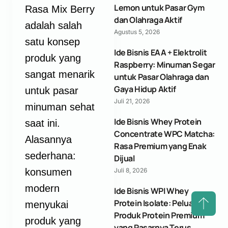
Lemon untuk Pasar Gym
Rasa Mix Berry
dan Olahraga Aktif
adalah salah
Agustus 5, 2026
satu konsep
Ide Bisnis EAA + Elektrolit
produk yang
Raspberry: Minuman Segar
sangat menarik
untuk Pasar Olahraga dan
Gaya Hidup Aktif
untuk pasar
Juli 21, 2026
minuman sehat
Ide Bisnis Whey Protein
saat ini.
Concentrate WPC Matcha:
Alasannya
Rasa Premium yang Enak
sederhana:
Dijual
konsumen
Juli 8, 2026
modern
Ide Bisnis WPI Whey
Protein Isolate: Peluang
menyukai
Produk Protein Premium
produk yang
yang Pasarnya Terus