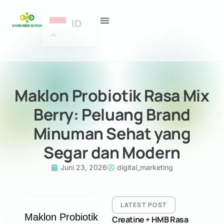
ID
PROSES MAKLON
SERTIFIKASI KAMI
TANYA SAS
Maklon Probiotik Rasa Mix
Berry: Peluang Brand
Minuman Sehat yang
Segar dan Modern
Juni 23, 2026
digital_marketing
LATEST POST
Maklon Probiotik
Creatine + HMB Rasa