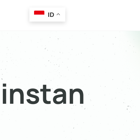
ID
instan